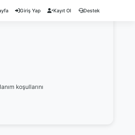
ayfa
Giriş Yap
Kayıt Ol
Destek
anım koşullarını