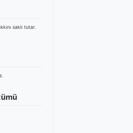
ını saklı tutar.
z.
özümü