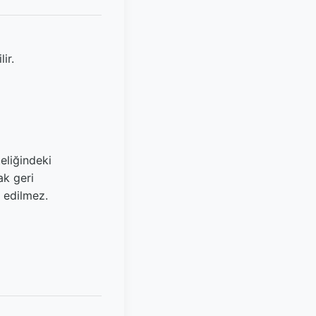
ir.
teliğindeki
ak geri
e edilmez.