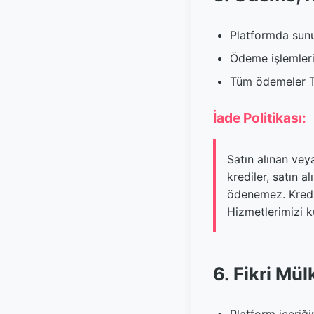
Platformda sunul
Ödeme işlemleri 
Tüm ödemeler Tü
İade Politikası:
Satın alınan veya
krediler, satın a
ödenemez. Kredil
Hizmetlerimizi ku
6. Fikri Mül