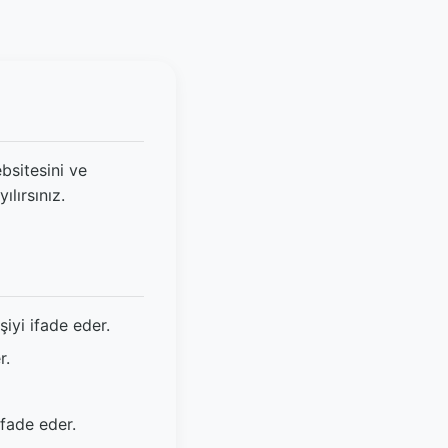
bsitesini ve
ılırsınız.
şiyi ifade eder.
r.
ifade eder.