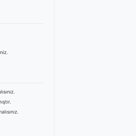
niz.
ısınız.
ştır.
alısınız.